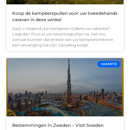
Koop de kampeerspullen voor uw tweedehands
caravan in deze winkel
Gaat u volgend jaar kamperen tijdens uw vakantie?
Loop dan thuis al uw vakantiespullen na. Het zou
zomaar kunnen dat enkele van uw kampeerartikelen
aan vervanging toe zijn. Gelukkig koopt
VAKANTIE
Bestemmingen In Zweden – Visit Sweden