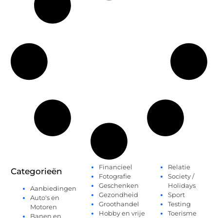
Financieel
Relatie
Categorieën
Fotografie
Society /
Geschenken
Holidays
Aanbiedingen
Gezondheid
Sport
Auto's en
Groothandel
Testing
Motoren
Hobby en vrije
Toerisme
Banen en