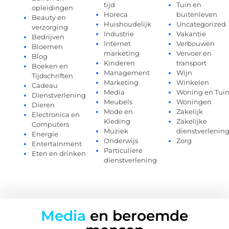
tijd
Tuin en
opleidingen
Horeca
buitenleven
Beauty en
Huishoudelijk
Uncategorized
verzorging
Industrie
Vakantie
Bedrijven
Internet
Verbouwen
Bloemen
marketing
Vervoer en
Blog
Kinderen
transport
Boeken en
Management
Wijn
Tijdschriften
Marketing
Winkelen
Cadeau
Media
Woning en Tui
Dienstverlening
Meubels
Woningen
Dieren
Mode en
Zakelijk
Electronica en
Kleding
Zakelijke
Computers
Muziek
dienstverlenin
Energie
Onderwijs
Zorg
Entertainment
Particuliere
Eten en drinken
dienstverlening
Media
en beroemde