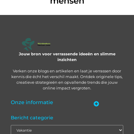
mensen
Jouw bron voor verrassende ideeën en slimme
inzichten
Verken onze blogs en artikelen en laat je verrassen door
kennis die écht het verschil maakt. Ontdek originele tips,
creatieve strategieën en opvallende trends die jouw
online impact vergroten.
Onze informatie
“Backlinks kopen in Nederland” – zo pak je het slim aan
Geld verdienen met je website: zo bouw je een online inkomstenbron op
Bericht categorie