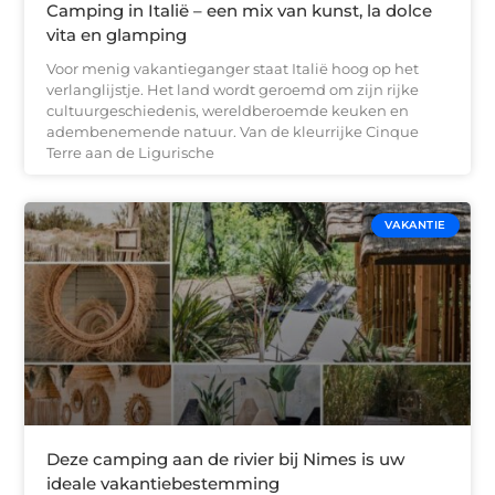
Camping in Italië – een mix van kunst, la dolce
vita en glamping
Voor menig vakantieganger staat Italië hoog op het
verlanglijstje. Het land wordt geroemd om zijn rijke
cultuurgeschiedenis, wereldberoemde keuken en
adembenemende natuur. Van de kleurrijke Cinque
Terre aan de Ligurische
VAKANTIE
Deze camping aan de rivier bij Nimes is uw
ideale vakantiebestemming