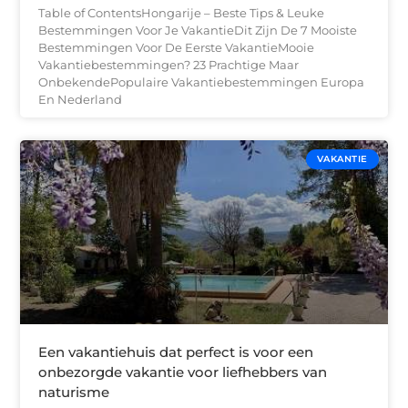
Table of ContentsHongarije – Beste Tips & Leuke
Bestemmingen Voor Je VakantieDit Zijn De 7 Mooiste
Bestemmingen Voor De Eerste VakantieMooie
Vakantiebestemmingen? 23 Prachtige Maar
OnbekendePopulaire Vakantiebestemmingen Europa
En Nederland
VAKANTIE
Een vakantiehuis dat perfect is voor een
onbezorgde vakantie voor liefhebbers van
naturisme