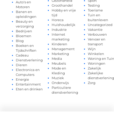
Gezondheid
Sport
Auto's en
Groothandel
Testing
Motoren
Hobby en vrije
Toerisme
Banen en
tijd
Tuin en
opleidingen
Horeca
buitenleven
Beauty en
Huishoudelijk
Uncategorized
verzorging
Industrie
Vakantie
Bedrijven
Internet
Verbouwen
Bloemen
marketing
Vervoer en
Blog
Kinderen
transport
Boeken en
Management
Wijn
Tijdschriften
Marketing
Winkelen
Cadeau
Media
Woning en Tui
Dienstverlening
Meubels
Woningen
Dieren
Mode en
Zakelijk
Electronica en
Kleding
Zakelijke
Computers
Muziek
dienstverlenin
Energie
Onderwijs
Zorg
Entertainment
Particuliere
Eten en drinken
dienstverlening