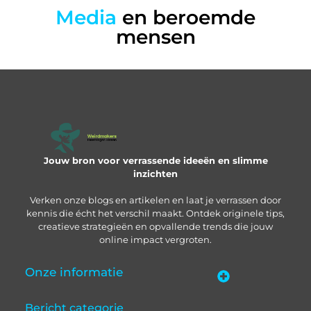
Media
en beroemde
mensen
Jouw bron voor verrassende ideeën en slimme
inzichten
Verken onze blogs en artikelen en laat je verrassen door
kennis die écht het verschil maakt. Ontdek originele tips,
creatieve strategieën en opvallende trends die jouw
online impact vergroten.
Onze informatie
“Backlinks kopen in Nederland” – zo pak je het slim aan
Geld verdienen met je website: zo bouw je een online inkomstenbron op
Bericht categorie