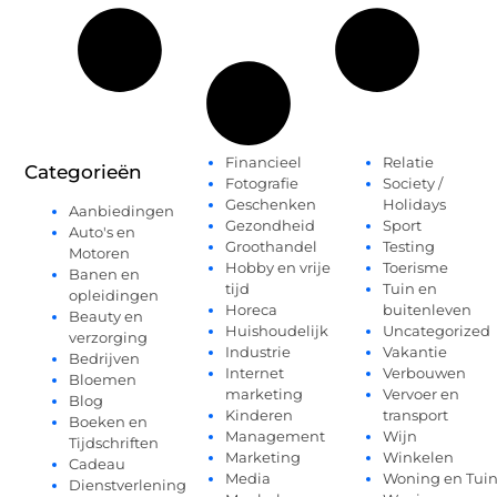
Financieel
Relatie
Categorieën
Fotografie
Society /
Geschenken
Holidays
Aanbiedingen
Gezondheid
Sport
Auto's en
Groothandel
Testing
Motoren
Hobby en vrije
Toerisme
Banen en
tijd
Tuin en
opleidingen
Horeca
buitenleven
Beauty en
Huishoudelijk
Uncategorized
verzorging
Industrie
Vakantie
Bedrijven
Internet
Verbouwen
Bloemen
marketing
Vervoer en
Blog
Kinderen
transport
Boeken en
Management
Wijn
Tijdschriften
Marketing
Winkelen
Cadeau
Media
Woning en Tui
Dienstverlening