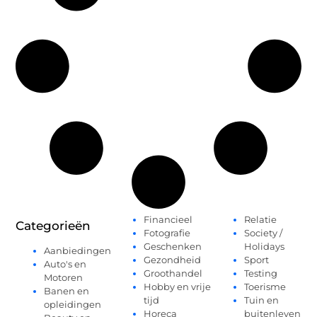
Financieel
Relatie
Categorieën
Fotografie
Society /
Geschenken
Holidays
Aanbiedingen
Gezondheid
Sport
Auto's en
Groothandel
Testing
Motoren
Hobby en vrije
Toerisme
Banen en
tijd
Tuin en
opleidingen
Horeca
buitenleven