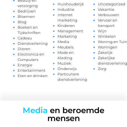
Beauty en
Huishoudelijk
Uncategorized
verzorging
Industrie
Vakantie
Bedrijven
Internet
Verbouwen
Bloemen
marketing
Vervoer en
Blog
Kinderen
transport
Boeken en
Management
Wijn
Tijdschriften
Marketing
Winkelen
Cadeau
Media
Woning en Tui
Dienstverlening
Meubels
Woningen
Dieren
Mode en
Zakelijk
Electronica en
Kleding
Zakelijke
Computers
Muziek
dienstverlenin
Energie
Onderwijs
Zorg
Entertainment
Particuliere
Eten en drinken
dienstverlening
Media
en beroemde
mensen