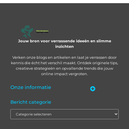
Jouw bron voor verrassende ideeën en slimme
inzichten
Verken onze blogs en artikelen en laat je verrassen door
kennis die écht het verschil maakt. Ontdek originele tips,
creatieve strategieën en opvallende trends die jouw
online impact vergroten.
Onze informatie
“Backlinks kopen in Nederland” – zo pak je het slim aan
Geld verdienen met je website: zo bouw je een online inkomstenbron op
Bericht categorie