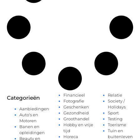
Financieel
Relatie
Categorieën
Fotografie
Society /
Geschenken
Holidays
Aanbiedingen
Gezondheid
Sport
Auto's en
Groothandel
Testing
Motoren
Hobby en vrije
Toerisme
Banen en
tijd
Tuin en
opleidingen
Horeca
buitenleven
Beauty en