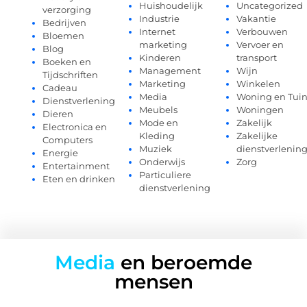
Huishoudelijk
Uncategorized
verzorging
Industrie
Vakantie
Bedrijven
Internet
Verbouwen
Bloemen
marketing
Vervoer en
Blog
Kinderen
transport
Boeken en
Management
Wijn
Tijdschriften
Marketing
Winkelen
Cadeau
Media
Woning en Tui
Dienstverlening
Meubels
Woningen
Dieren
Mode en
Zakelijk
Electronica en
Kleding
Zakelijke
Computers
Muziek
dienstverlenin
Energie
Onderwijs
Zorg
Entertainment
Particuliere
Eten en drinken
dienstverlening
Media
en beroemde
mensen