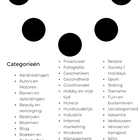
Financieel
Relatie
Categorieën
Fotografie
Society /
Geschenken
Holidays
Aanbiedingen
Gezondheid
Sport
Auto's en
Groothandel
Testing
Motoren
Hobby en vrije
Toerisme
Banen en
tijd
Tuin en
opleidingen
Horeca
buitenleven
Beauty en
Huishoudelijk
Uncategorized
verzorging
Industrie
Vakantie
Bedrijven
Internet
Verbouwen
Bloemen
marketing
Vervoer en
Blog
Kinderen
transport
Boeken en
Management
Wijn