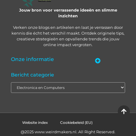
Jouw bron voor verrassende ideeën en slimme
inzichten
Verken onze blogs en artikelen en laat je verrassen door
kennis die écht het verschil maakt. Ontdek originele tips,
creatieve strategieën en opvallende trends die jouw
online impact vergroten.
Onze informatie
“Backlinks kopen in Nederland” – zo pak je het slim aan
Geld verdienen met je website: zo bouw je een online inkomstenbron op
Bericht categorie
Website index
Cookiebeleid (EU)
@2025 www.weirdmakers.nl. All Right Reserved.