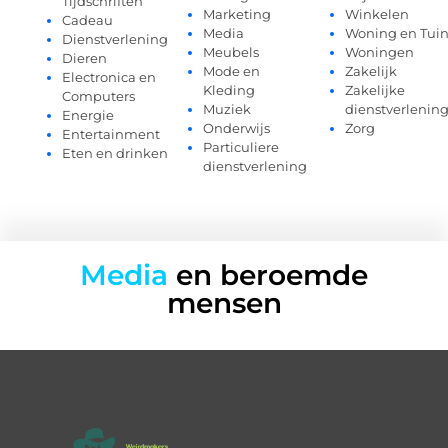
Tijdschriften
Marketing
Winkelen
Cadeau
Media
Woning en Tui
Dienstverlening
Meubels
Woningen
Dieren
Mode en
Zakelijk
Electronica en
Kleding
Zakelijke
Computers
Muziek
dienstverlenin
Energie
Onderwijs
Zorg
Entertainment
Particuliere
Eten en drinken
dienstverlening
Media
en beroemde
mensen