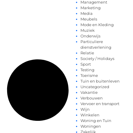
Management
Marketing
Media
Meubels
Mode en Kleding
Muziek
Onderwijs
Particuliere
dienstverlening
Relatie
Society / Holidays
Sport
Testing
Toerisme
Tuin en buitenleven
Uncategorized
Vakantie
Verbouwen
Vervoer en transport
Wijn
Winkelen
Woning en Tuin
Woningen
Zakelijk