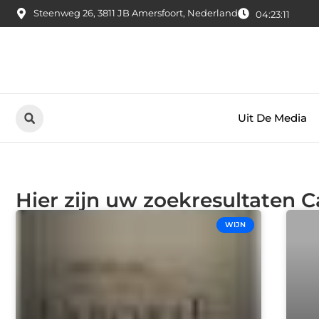
Steenweg 26, 3811 JB Amersfoort, Nederland
04:23:12
Uit De Media
Hier zijn uw zoekresultaten C
WIJN