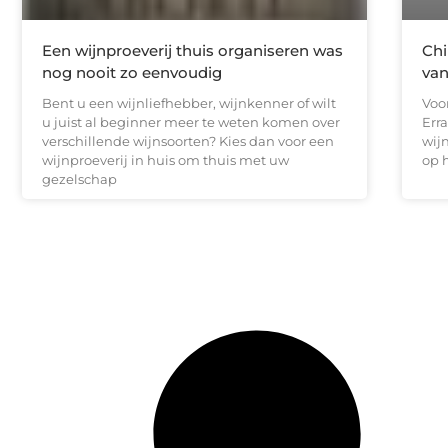
Een wijnproeverij thuis organiseren was
Chi
nog nooit zo eenvoudig
van
Bent u een wijnliefhebber, wijnkenner of wilt
Voo
u juist al beginner meer te weten komen over
Erra
verschillende wijnsoorten? Kies dan voor een
wijn
wijnproeverij in huis om thuis met uw
op 
gezelschap