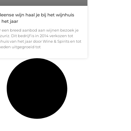
leense wijn haal je bij het wijnhuis
 het jaar
r een breed aanbod aan wijnen bezoek je
zuriz. Dit bedrijf is in 2014 verkozen tot
huis van het jaar door Wine & Spirits en tot
heden uitgegroeid tot