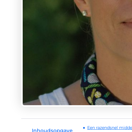
Een razendsnel midde
Inhoudsopgave