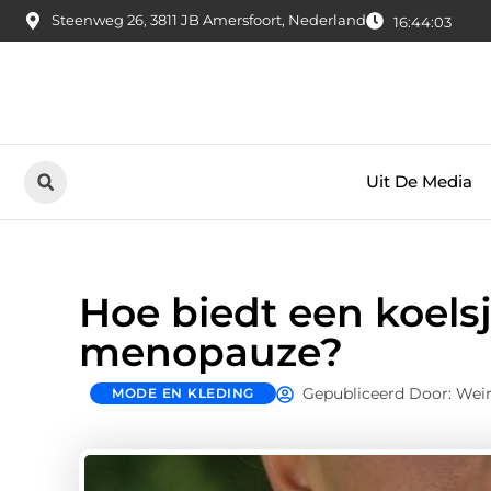
Steenweg 26, 3811 JB Amersfoort, Nederland
16:44:04
Uit De Media
Hoe biedt een koelsj
menopauze?
Gepubliceerd Door: Wei
MODE EN KLEDING