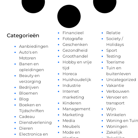
Financieel
Relatie
Categorieën
Fotografie
Society /
Geschenken
Holidays
Aanbiedingen
Gezondheid
Sport
Auto's en
Groothandel
Testing
Motoren
Hobby en vrije
Toerisme
Banen en
tijd
Tuin en
opleidingen
Horeca
buitenleven
Beauty en
Huishoudelijk
Uncategorized
verzorging
Industrie
Vakantie
Bedrijven
Internet
Verbouwen
Bloemen
marketing
Vervoer en
Blog
Kinderen
transport
Boeken en
Management
Wijn
Tijdschriften
Marketing
Winkelen
Cadeau
Media
Woning en Tui
Dienstverlening
Meubels
Woningen
Dieren
Mode en
Zakelijk
Electronica en