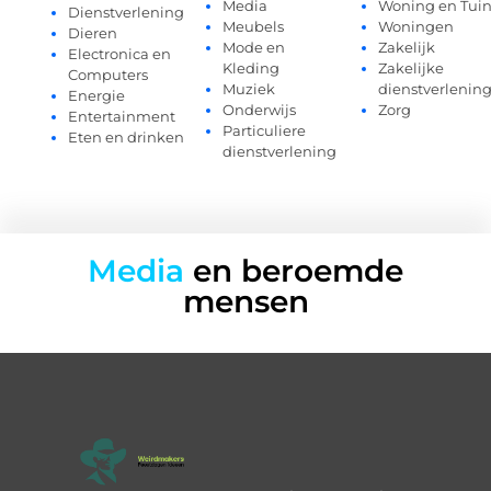
Media
Woning en Tui
Dienstverlening
Meubels
Woningen
Dieren
Mode en
Zakelijk
Electronica en
Kleding
Zakelijke
Computers
Muziek
dienstverlenin
Energie
Onderwijs
Zorg
Entertainment
Particuliere
Eten en drinken
dienstverlening
Media
en beroemde
mensen