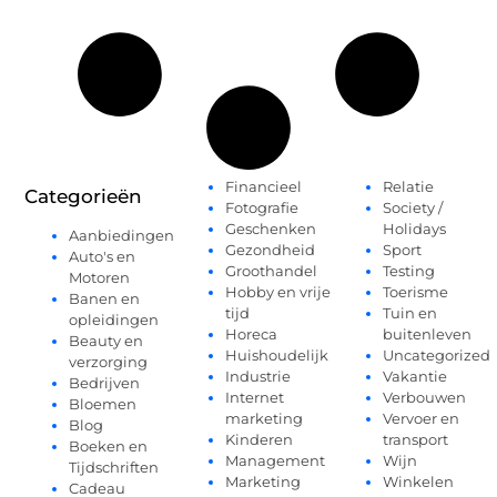
Financieel
Relatie
Categorieën
Fotografie
Society /
Geschenken
Holidays
Aanbiedingen
Gezondheid
Sport
Auto's en
Groothandel
Testing
Motoren
Hobby en vrije
Toerisme
Banen en
tijd
Tuin en
opleidingen
Horeca
buitenleven
Beauty en
Huishoudelijk
Uncategorized
verzorging
Industrie
Vakantie
Bedrijven
Internet
Verbouwen
Bloemen
marketing
Vervoer en
Blog
Kinderen
transport
Boeken en
Management
Wijn
Tijdschriften
Marketing
Winkelen
Cadeau