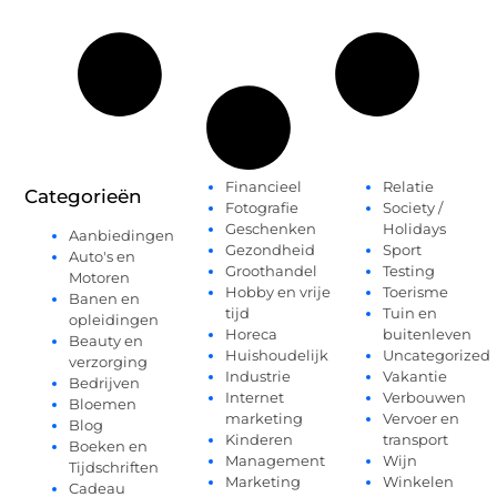
Financieel
Relatie
Categorieën
Fotografie
Society /
Geschenken
Holidays
Aanbiedingen
Gezondheid
Sport
Auto's en
Groothandel
Testing
Motoren
Hobby en vrije
Toerisme
Banen en
tijd
Tuin en
opleidingen
Horeca
buitenleven
Beauty en
Huishoudelijk
Uncategorized
verzorging
Industrie
Vakantie
Bedrijven
Internet
Verbouwen
Bloemen
marketing
Vervoer en
Blog
Kinderen
transport
Boeken en
Management
Wijn
Tijdschriften
Marketing
Winkelen
Cadeau