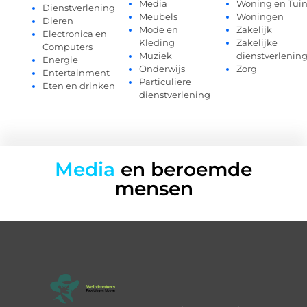
Media
Woning en Tui
Dienstverlening
Meubels
Woningen
Dieren
Mode en
Zakelijk
Electronica en
Kleding
Zakelijke
Computers
Muziek
dienstverlenin
Energie
Onderwijs
Zorg
Entertainment
Particuliere
Eten en drinken
dienstverlening
Media
en beroemde
mensen