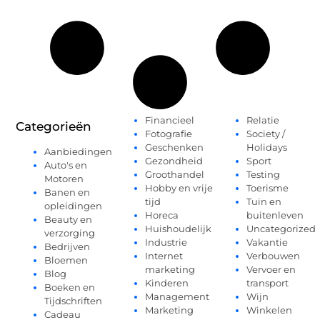
Financieel
Relatie
Categorieën
Fotografie
Society /
Geschenken
Holidays
Aanbiedingen
Gezondheid
Sport
Auto's en
Groothandel
Testing
Motoren
Hobby en vrije
Toerisme
Banen en
tijd
Tuin en
opleidingen
Horeca
buitenleven
Beauty en
Huishoudelijk
Uncategorized
verzorging
Industrie
Vakantie
Bedrijven
Internet
Verbouwen
Bloemen
marketing
Vervoer en
Blog
Kinderen
transport
Boeken en
Management
Wijn
Tijdschriften
Marketing
Winkelen
Cadeau