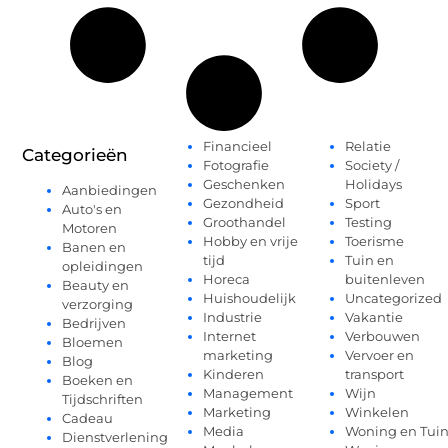
Financieel
Relatie
Categorieën
Fotografie
Society /
Geschenken
Holidays
Aanbiedingen
Gezondheid
Sport
Auto's en
Groothandel
Testing
Motoren
Hobby en vrije
Toerisme
Banen en
tijd
Tuin en
opleidingen
Horeca
buitenleven
Beauty en
Huishoudelijk
Uncategorized
verzorging
Industrie
Vakantie
Bedrijven
Internet
Verbouwen
Bloemen
marketing
Vervoer en
Blog
Kinderen
transport
Boeken en
Management
Wijn
Tijdschriften
Marketing
Winkelen
Cadeau
Media
Woning en Tui
Dienstverlening