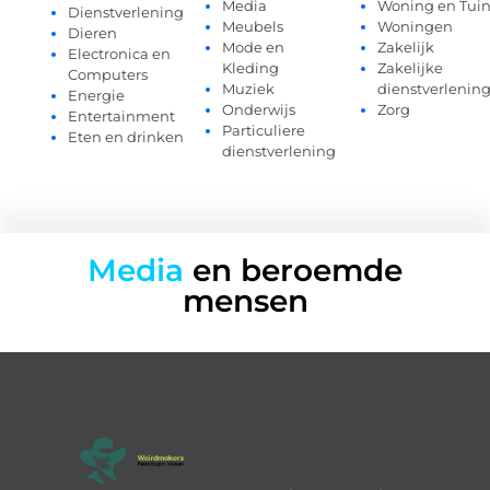
Media
Woning en Tui
Dienstverlening
Meubels
Woningen
Dieren
Mode en
Zakelijk
Electronica en
Kleding
Zakelijke
Computers
Muziek
dienstverlenin
Energie
Onderwijs
Zorg
Entertainment
Particuliere
Eten en drinken
dienstverlening
Media
en beroemde
mensen