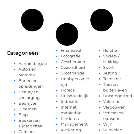
Financieel
Relatie
Categorieën
Fotografie
Society /
Geschenken
Holidays
Aanbiedingen
Gezondheid
Sport
Auto's en
Groothandel
Testing
Motoren
Hobby en vrije
Toerisme
Banen en
tijd
Tuin en
opleidingen
Horeca
buitenleven
Beauty en
Huishoudelijk
Uncategorized
verzorging
Industrie
Vakantie
Bedrijven
Internet
Verbouwen
Bloemen
marketing
Vervoer en
Blog
Kinderen
transport
Boeken en
Management
Wijn
Tijdschriften
Marketing
Winkelen
Cadeau