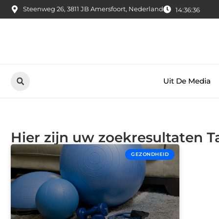
Steenweg 26, 3811 JB Amersfoort, Nederland
14:36:36
Uit De Media
Hier zijn uw zoekresultaten T
GEZONDHEID