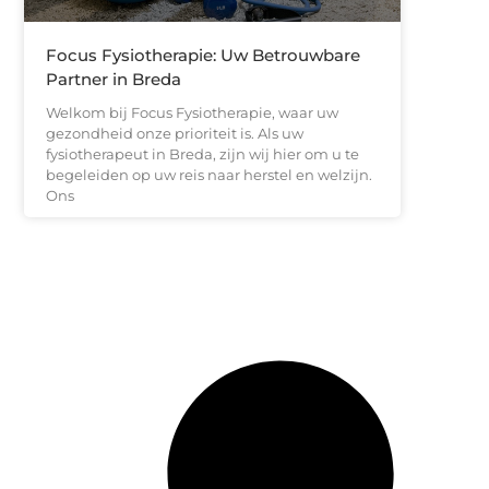
Focus Fysiotherapie: Uw Betrouwbare
Partner in Breda
Welkom bij Focus Fysiotherapie, waar uw
gezondheid onze prioriteit is. Als uw
fysiotherapeut in Breda, zijn wij hier om u te
begeleiden op uw reis naar herstel en welzijn.
Ons