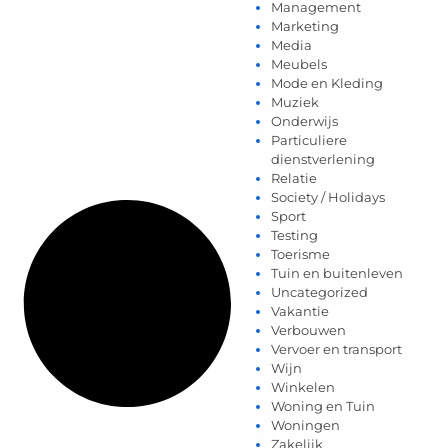
Management
Marketing
Media
Meubels
Mode en Kleding
Muziek
Onderwijs
Particuliere
dienstverlening
Relatie
Society / Holidays
Sport
Testing
Toerisme
Tuin en buitenleven
Uncategorized
Vakantie
Verbouwen
Vervoer en transport
Wijn
Winkelen
Woning en Tuin
Woningen
Zakelijk