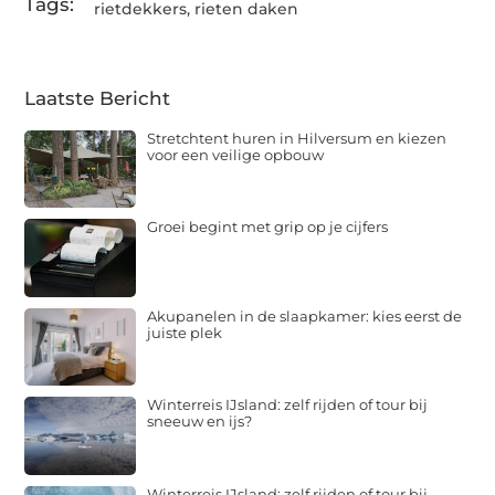
Tags:
rietdekkers
,
rieten daken
Laatste Bericht
Stretchtent huren in Hilversum en kiezen
voor een veilige opbouw
Groei begint met grip op je cijfers
Akupanelen in de slaapkamer: kies eerst de
juiste plek
Winterreis IJsland: zelf rijden of tour bij
sneeuw en ijs?
Winterreis IJsland: zelf rijden of tour bij