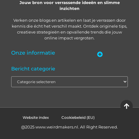
Jouw bron voor verrassende ideeën en slimme
inzichten
Verken onze blogs en artikelen en laat je verrassen door
kennis die écht het verschil maakt. Ontdek originele tips,
creatieve strategieën en opvallende trends die jouw
online impact vergroten.
Onze informatie
“Backlinks kopen in Nederland” – zo pak je het slim aan
Geld verdienen met je website: zo bouw je een online inkomstenbron op
Bericht categorie
Website index
Cookiebeleid (EU)
@2025 www.weirdmakers.nl. All Right Reserved.