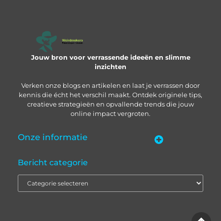
Jouw bron voor verrassende ideeën en slimme
inzichten
Verken onze blogs en artikelen en laat je verrassen door
kennis die écht het verschil maakt. Ontdek originele tips,
creatieve strategieën en opvallende trends die jouw
online impact vergroten.
Onze informatie
“Backlinks kopen in Nederland” – zo pak je het slim aan
Geld verdienen met je website: zo bouw je een online inkomstenbron op
Bericht categorie