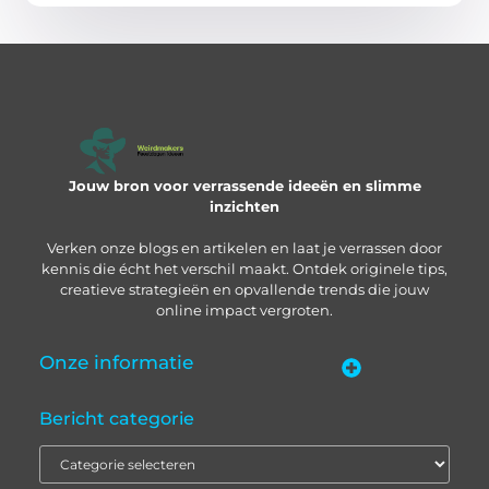
Jouw bron voor verrassende ideeën en slimme
inzichten
Verken onze blogs en artikelen en laat je verrassen door
kennis die écht het verschil maakt. Ontdek originele tips,
creatieve strategieën en opvallende trends die jouw
online impact vergroten.
Onze informatie
“Backlinks kopen in Nederland” – zo pak je het slim aan
Geld verdienen met je website: zo bouw je een online inkomstenbron op
Bericht categorie