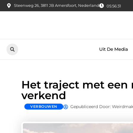
Steenweg 26, 3811 JB Amersfoort, Nederland
05:56:32
Uit De Media
Het traject met een
verkend
Gepubliceerd Door: Weirdmak
VERBOUWEN