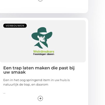
VERBOUWEN
Een trap laten maken die past bij
uw smaak
Een in het oog springend item in uw huis is
natuurlijk de trap, en daarom
...