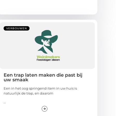
VERBOUWEN
Een trap laten maken die past bij
uw smaak
Een in het oog springend item in uw huis is
natuurlijk de trap, en daarom
...