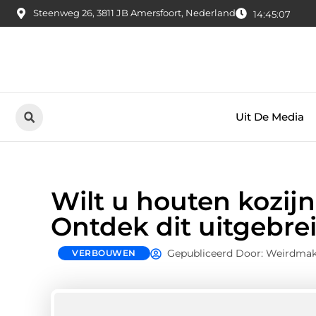
Steenweg 26, 3811 JB Amersfoort, Nederland
14:45:08
Uit De Media
Wilt u houten kozijn
Ontdek dit uitgebre
Gepubliceerd Door: Weirdmak
VERBOUWEN