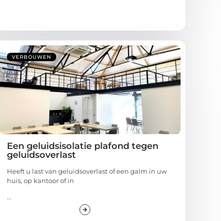
VERBOUWEN
Een geluidsisolatie plafond tegen
geluidsoverlast
Heeft u last van geluidsoverlast of een galm in uw
huis, op kantoor of in
...