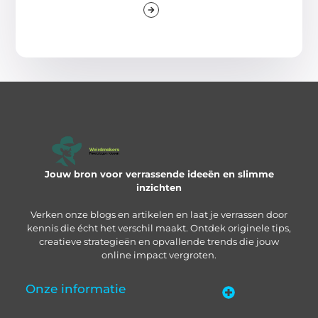
Jouw bron voor verrassende ideeën en slimme
inzichten
Verken onze blogs en artikelen en laat je verrassen door
kennis die écht het verschil maakt. Ontdek originele tips,
creatieve strategieën en opvallende trends die jouw
online impact vergroten.
Onze informatie
“Backlinks kopen in Nederland” – zo pak je het slim aan
Geld verdienen met je website: zo bouw je een online inkomstenbron op