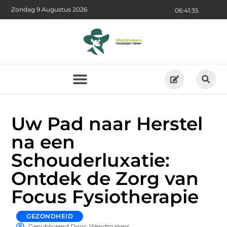
Zondag 9 Augustus 2026
06:41:37
Uw Pad naar Herstel
na een
Schouderluxatie:
Ontdek de Zorg van
Focus Fysiotherapie
GEZONDHEID
Gepubliceerd Door: Weirdmakers