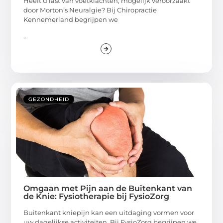
Heeft u last van voetklachten, mogelijk veroorzaakt
door Morton’s Neuralgie? Bij Chiropractie
Kennemerland begrijpen we
...
GEZONDHEID
Omgaan met Pijn aan de Buitenkant van
de Knie: Fysiotherapie bij FysioZorg
Buitenkant kniepijn kan een uitdaging vormen voor
uw dagelijkse activiteiten. Bij FysioZorg begrijpen we