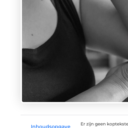
Er zijn geen kopteks
Inhoudsopgave