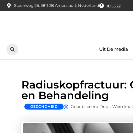
Steenweg 26, 3811 JB Amersfoort, Nederland
18:55:23
Uit De Media
Radiuskopfractuur:
en Behandeling
Gepubliceerd Door: Weirdma
GEZONDHEID