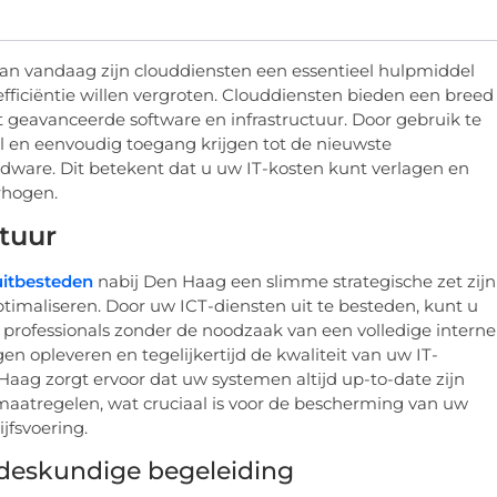
an vandaag zijn clouddiensten een essentieel hulpmiddel
 efficiëntie willen vergroten. Clouddiensten bieden een breed
t geavanceerde software en infrastructuur. Door gebruik te
 en eenvoudig toegang krijgen tot de nieuwste
rdware. Dit betekent dat u uw IT-kosten kunt verlagen en
erhogen.
ctuur
uitbesteden
nabij Den Haag een slimme strategische zet zijn
optimaliseren. Door uw ICT-diensten uit te besteden, kunt u
e professionals zonder de noodzaak van een volledige interne
en opleveren en tegelijkertijd de kwaliteit van uw IT-
Haag zorgt ervoor dat uw systemen altijd up-to-date zijn
aatregelen, wat cruciaal is voor de bescherming van uw
jfsvoering.
deskundige begeleiding