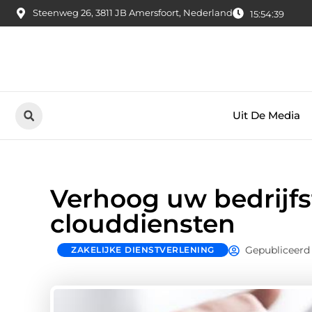
Steenweg 26, 3811 JB Amersfoort, Nederland
15:54:40
Uit De Media
Verhoog uw bedrijfsf
clouddiensten
Gepubliceerd
ZAKELIJKE DIENSTVERLENING