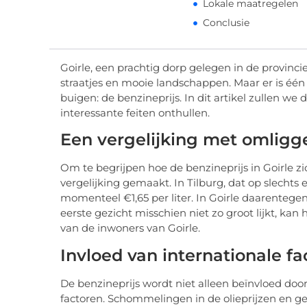
Lokale maatregelen
Conclusie
Goirle, een prachtig dorp gelegen in de provinc
straatjes en mooie landschappen. Maar er is één
buigen: de benzineprijs. In dit artikel zullen w
interessante feiten onthullen.
Een vergelijking met omligg
Om te begrijpen hoe de benzineprijs in Goirle z
vergelijking gemaakt. In Tilburg, dat op slechts 
momenteel €1,65 per liter. In Goirle daarentegen b
eerste gezicht misschien niet zo groot lijkt, ka
van de inwoners van Goirle.
Invloed van internationale fa
De benzineprijs wordt niet alleen beïnvloed do
factoren. Schommelingen in de olieprijzen en g