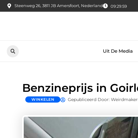
Steenweg 26, 3811 JB Amersfoort, Nederland
09:30:00
Uit De Media
Benzineprijs in Goirl
Gepubliceerd Door: Weirdmaker
WINKELEN