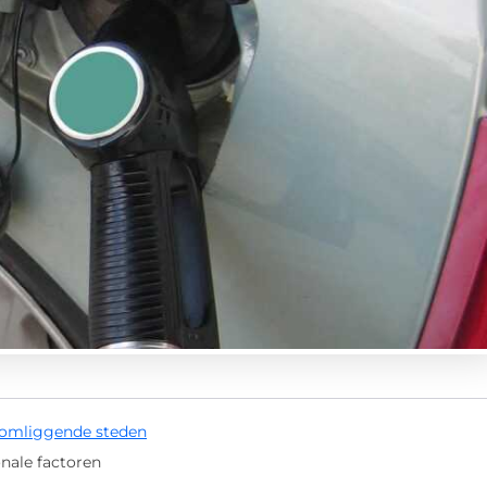
 omliggende steden
onale factoren