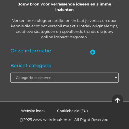
Jouw bron voor verrassende ideeën en slimme
inzichten
Verken onze blogs en artikelen en laat je verrassen door
kennis die écht het verschil maakt. Ontdek originele tips,
creatieve strategieën en opvallende trends die jouw
online impact vergroten.
Onze informatie
“Backlinks kopen in Nederland” – zo pak je het slim aan
Geld verdienen met je website: zo bouw je een online inkomstenbron op
Bericht categorie
Website index
Cookiebeleid (EU)
@2025 www.weirdmakers.nl. All Right Reserved.