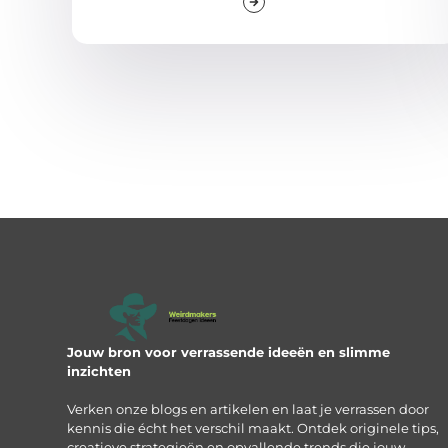
Jouw bron voor verrassende ideeën en slimme
inzichten
Verken onze blogs en artikelen en laat je verrassen door
kennis die écht het verschil maakt. Ontdek originele tips,
creatieve strategieën en opvallende trends die jouw