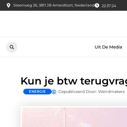
Steenweg 26, 3811 JB Amersfoort, Nederland
22:37:25
Uit De Media
Kun je btw terugvr
Gepubliceerd Door: Weirdmakers
ENERGIE