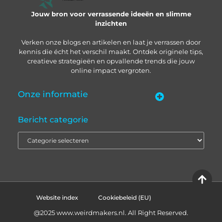
Jouw bron voor verrassende ideeën en slimme
inzichten
Verken onze blogs en artikelen en laat je verrassen door
kennis die écht het verschil maakt. Ontdek originele tips,
creatieve strategieën en opvallende trends die jouw
online impact vergroten.
Onze informatie
“Backlinks kopen in Nederland” – zo pak je het slim aan
Geld verdienen met je website: zo bouw je een online inkomstenbron op
Bericht categorie
Website index
Cookiebeleid (EU)
@2025 www.weirdmakers.nl. All Right Reserved.