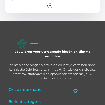
Jouw bron voor verrassende ideeën en slimme
inzichten
Verken onze blogs en artikelen en laat je verrassen door
kennis die écht het verschil maakt. Ontdek originele tips,
creatieve strategieën en opvallende trends die jouw
online impact vergroten.
Onze informatie
“Backlinks kopen in Nederland” – zo pak je het slim aan
Geld verdienen met je website: zo bouw je een online inkomstenbron op
Bericht categorie