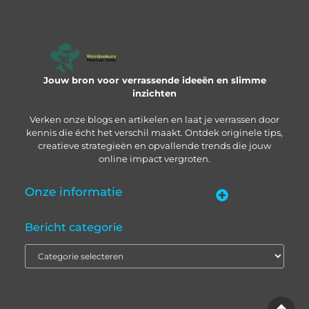
Jouw bron voor verrassende ideeën en slimme
inzichten
Verken onze blogs en artikelen en laat je verrassen door
kennis die écht het verschil maakt. Ontdek originele tips,
creatieve strategieën en opvallende trends die jouw
online impact vergroten.
Onze informatie
“Backlinks kopen in Nederland” – zo pak je het slim aan
Geld verdienen met je website: zo bouw je een online inkomstenbron op
Bericht categorie