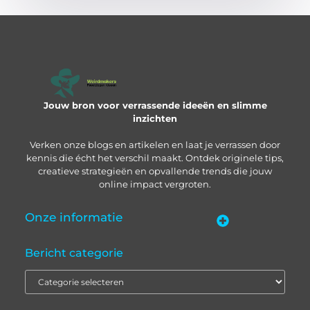
Jouw bron voor verrassende ideeën en slimme
inzichten
Verken onze blogs en artikelen en laat je verrassen door
kennis die écht het verschil maakt. Ontdek originele tips,
creatieve strategieën en opvallende trends die jouw
online impact vergroten.
Onze informatie
“Backlinks kopen in Nederland” – zo pak je het slim aan
Geld verdienen met je website: zo bouw je een online inkomstenbron op
Bericht categorie