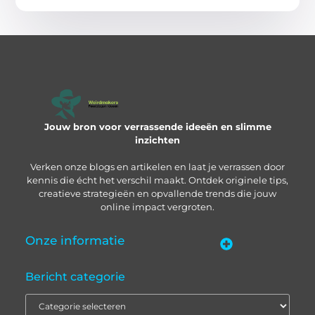
Jouw bron voor verrassende ideeën en slimme
inzichten
Verken onze blogs en artikelen en laat je verrassen door
kennis die écht het verschil maakt. Ontdek originele tips,
creatieve strategieën en opvallende trends die jouw
online impact vergroten.
Onze informatie
“Backlinks kopen in Nederland” – zo pak je het slim aan
Geld verdienen met je website: zo bouw je een online inkomstenbron op
Bericht categorie