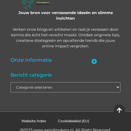
Jouw bron voor verrassende ideeën en slimme
inzichten
Verken onze blogs en artikelen en laat je verrassen door
kennis die écht het verschil maakt. Ontdek originele tips,
creatieve strategieën en opvallende trends die jouw
online impact vergroten.
Onze informatie
“Backlinks kopen in Nederland” – zo pak je het slim aan
Geld verdienen met je website: zo bouw je een online inkomstenbron op
Bericht categorie
Website index
Cookiebeleid (EU)
@2025 www.weirdmakers.nl. All Right Reserved.