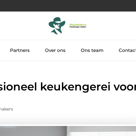
Partners
Over ons
Ons team
Contac
ssioneel keukengerei voo
makers