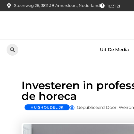
Steenweg 26, 3811 JB Amersfoort, Nederland
18:31:22
Uit De Media
Investeren in profe
de horeca
Gepubliceerd Door: Weird
HUISHOUDELIJK