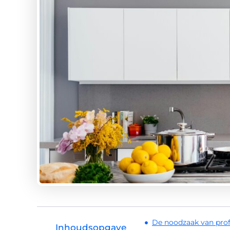
De noodzaak van prof
Inhoudsopgave