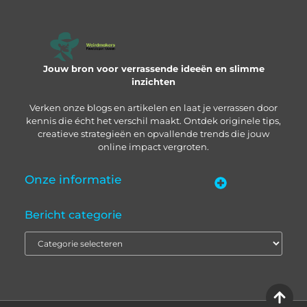
Jouw bron voor verrassende ideeën en slimme
inzichten
Verken onze blogs en artikelen en laat je verrassen door
kennis die écht het verschil maakt. Ontdek originele tips,
creatieve strategieën en opvallende trends die jouw
online impact vergroten.
Onze informatie
“Backlinks kopen in Nederland” – zo pak je het slim aan
Geld verdienen met je website: zo bouw je een online inkomstenbron op
Bericht categorie