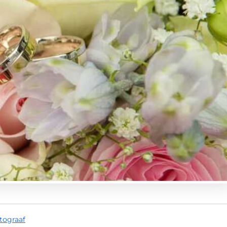
otograaf