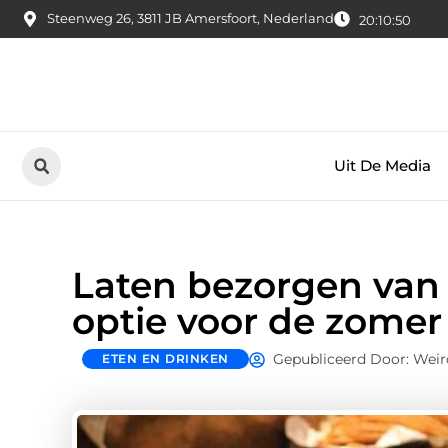
Steenweg 26, 3811 JB Amersfoort, Nederland
20:10:51
Uit De Media
Laten bezorgen van 
optie voor de zomer
Gepubliceerd Door: Wei
ETEN EN DRINKEN