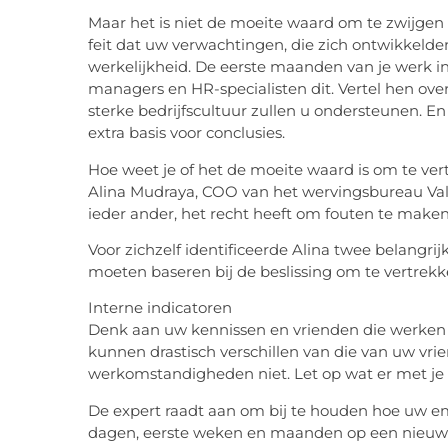
Maar het is niet de moeite waard om te zwijgen
feit dat uw verwachtingen, die zich ontwikkel
werkelijkheid. De eerste maanden van je werk in 
managers en HR-specialisten dit. Vertel hen ov
sterke bedrijfscultuur zullen u ondersteunen. En 
extra basis voor conclusies.
Hoe weet je of het de moeite waard is om te ve
Alina Mudraya, COO van het wervingsbureau Values
ieder ander, het recht heeft om fouten te maken
Voor zichzelf identificeerde Alina twee belangri
moeten baseren bij de beslissing om te vertrekke
Interne indicatoren
Denk aan uw kennissen en vrienden die werke
kunnen drastisch verschillen van die van uw vrien
werkomstandigheden niet. Let op wat er met je
De expert raadt aan om bij te houden hoe uw em
dagen, eerste weken en maanden op een nieuwe