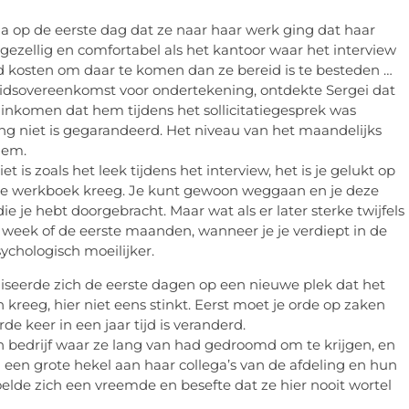
na op de eerste dag dat ze naar haar werk ging dat haar
 gezellig en comfortabel als het kantoor waar het interview
jd kosten om daar te komen dan ze bereid is te besteden …
eidsovereenkomst voor ondertekening, ontdekte Sergei dat
dinkomen dat hem tijdens het sollicitatiegesprek was
ing niet is gegarandeerd. Het niveau van het maandelijks
hem.
t is zoals het leek tijdens het interview, het is je gelukt op
n je werkboek kreeg. Je kunt gewoon weggaan en je deze
die je hebt doorgebracht. Maar wat als er later sterke twijfels
te week of de eerste maanden, wanneer je je verdiept in de
ychologisch moeilijker.
liseerde zich de eerste dagen op een nieuwe plek dat het
kreeg, hier niet eens stinkt. Eerst moet je orde op zaken
de keer in een jaar tijd is veranderd.
 bedrijf waar ze lang van had gedroomd om te krijgen, en
 een grote hekel aan haar collega’s van de afdeling en hun
elde zich een vreemde en besefte dat ze hier nooit wortel