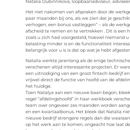
Natalia Dubinnikova, loopbaanadviseur, adviseert 
Het niet nakomen van afspraken door de werkgeve
paar maanden bij ons, als we zien dat je geschikt 
verhogen, een bonus vastleggen” – als de werkg
afscheid te nemen en te vertrekken . Dit is een h
zoals u zich had voorgesteld, hoewel niemand u 
belasting minder is en de functionaliteit inter
belangrijk voor u is is dat op wat je hebt afgest
Natalia werkte jarenlang als de enige technische 
verschenen altijd interessante projecten. Er wa
een uitnodiging van een groot fintech-bedrijf en
vrijwel direct de functie van hoofd van de afdel
het huidige.
Toen Natalya aan een nieuwe baan begon, bleek a
regel “afdelingshoofd” in haar werkboek versc
team over ongeveer zes maanden worden aangewo
en een kwartaalbonus. Het bleek dat Natalia n
nieuwe bedrijf strengere regels dan die waaraa
op het werk aan te komen, ongeacht hoe laat de