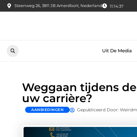
Steenweg 26, 3811 JB Amersfoort, Nederland
11:14:39
Uit De Media
Weggaan tijdens de 
uw carrière?
Gepubliceerd Door: Weirdm
AANBIEDINGEN