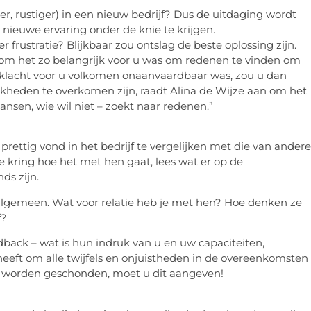
jker, rustiger) in een nieuw bedrijf? Dus de uitdaging wordt
ieuwe ervaring onder de knie te krijgen.
 frustratie? Blijkbaar zou ontslag de beste oplossing zijn.
arom het zo belangrijk voor u was om redenen te vinden om
de klacht voor u volkomen onaanvaardbaar was, zou u dan
jkheden te overkomen zijn, raadt Alina de Wijze aan om het
ansen, wie wil niet – zoekt naar redenen.”
rettig vond in het bedrijf te vergelijken met die van andere
e kring hoe het met hen gaat, lees wat er op de
ds zijn.
algemeen. Wat voor relatie heb je met hen? Hoe denken ze
f?
ack – wat is hun indruk van u en uw capaciteiten,
heeft om alle twijfels en onjuistheden in de overeenkomsten
 worden geschonden, moet u dit aangeven!