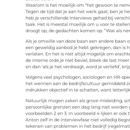
Waarom is het moeilijk om “het gewoon te neme
Tegen de tijd dat je aan het werk gaat, ben je h
heb je verschillende interviews gehad bij versch
taak. Het is meestal moeilijk om u voor te stel
droogt op, de gedachten komen op: “Wat als ner
Als je omwille van deze baan een andere baan op
een geweldig aanbod je hebt gekregen, dan is he
verlaten. En het is niet altijd mogelijk om erach
de interne orde je niet beviel, bleek de last mee
en dan ‘als je het verdraagt, word je verliefd’, k
Volgens veel psychologen, sociologen en HR-spe
het wennen aan de bedrijfscultuur gemiddeld ze
indrukken objectief in te schatten, want letterlijk
Natuurlijk mogen zaken als grove misleiding, sc
persoonlijke grenzen een dag lang niet worden ge
voorbeelden 2 en 3. In voorbeeld 4 lijken er ook 
Anton zelf in de interviewfase niet volledig be
tekenen van problemen in het bedrijf (regelmati