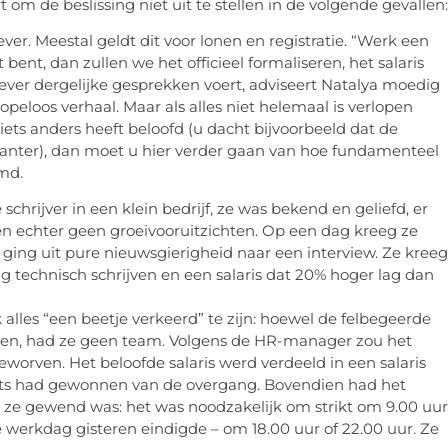
om de beslissing niet uit te stellen in de volgende gevallen:
r. Meestal geldt dit voor lonen en registratie. “Werk een
bent, dan zullen we het officieel formaliseren, het salaris
ever dergelijke gesprekken voert, adviseert Natalya moedig
opeloos verhaal. Maar als alles niet helemaal is verlopen
iets anders heeft beloofd (u dacht bijvoorbeeld dat de
essanter), dan moet u hier verder gaan van hoe fundamenteel
emd.
schrijver in een klein bedrijf, ze was bekend en geliefd, er
ren echter geen groeivooruitzichten. Op een dag kreeg ze
 ging uit pure nieuwsgierigheid naar een interview. Ze kreeg
ing technisch schrijven en een salaris dat 20% hoger lag dan
lles “een beetje verkeerd” te zijn: hoewel de felbegeerde
heen, had ze geen team. Volgens de HR-manager zou het
rven. Het beloofde salaris werd verdeeld in een salaris
iets had gewonnen van de overgang. Bovendien had het
n ze gewend was: het was noodzakelijk om strikt om 9.00 uur
 werkdag gisteren eindigde – om 18.00 uur of 22.00 uur. Ze