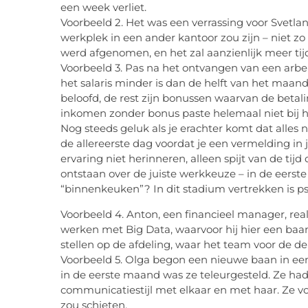
een week verliet.
Voorbeeld 2. Het was een verrassing voor Svetla
werkplek in een ander kantoor zou zijn – niet zo
werd afgenomen, en het zal aanzienlijk meer ti
Voorbeeld 3. Pas na het ontvangen van een arb
het salaris minder is dan de helft van het maan
beloofd, de rest zijn bonussen waarvan de betal
inkomen zonder bonus paste helemaal niet bij 
Nog steeds geluk als je erachter komt dat alles nie
de allereerste dag voordat je een vermelding i
ervaring niet herinneren, alleen spijt van de tijd 
ontstaan ​​over de juiste werkkeuze – in de eers
“binnenkeuken”? In dit stadium vertrekken is ps
Voorbeeld 4. Anton, een financieel manager, rea
werken met Big Data, waarvoor hij hier een baan 
stellen op de afdeling, waar het team voor de der
Voorbeeld 5. Olga begon een nieuwe baan in een
in de eerste maand was ze teleurgesteld. Ze had
communicatiestijl met elkaar en met haar. Ze vo
zou schieten.