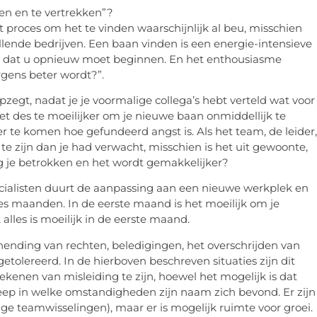
n en te vertrekken”?
et proces om het te vinden waarschijnlijk al beu, misschien
illende bedrijven. Een baan vinden is een energie-intensieve
len dat u opnieuw moet beginnen. En het enthousiasme
gens beter wordt?”.
zegt, nadat je je voormalige collega’s hebt verteld wat voor
t des te moeilijker om je nieuwe baan onmiddellijk te
ter te komen hoe gefundeerd angst is. Als het team, de leider,
r te zijn dan je had verwacht, misschien is het uit gewoonte,
rijg je betrokken en het wordt gemakkelijker?
cialisten duurt de aanpassing aan een nieuwe werkplek en
s maanden. In de eerste maand is het moeilijk om je
 alles is moeilijk in de eerste maand.
hending van rechten, beledigingen, het overschrijden van
tolereerd. In de hierboven beschreven situaties zijn dit
tekenen van misleiding te zijn, hoewel het mogelijk is dat
greep in welke omstandigheden zijn naam zich bevond. Er zijn
ge teamwisselingen), maar er is mogelijk ruimte voor groei.