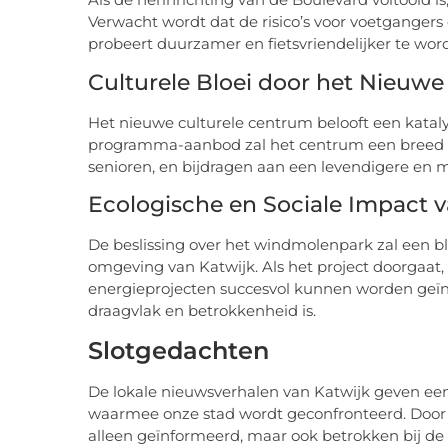
Verwacht wordt dat de risico’s voor voetgangers e
probeert duurzamer en fietsvriendelijker te wor
Culturele Bloei door het Nieuw
Het nieuwe culturele centrum belooft een katalysa
programma-aanbod zal het centrum een breed s
senioren, en bijdragen aan een levendigere e
Ecologische en Sociale Impact
De beslissing over het windmolenpark zal een b
omgeving van Katwijk. Als het project doorgaa
energieprojecten succesvol kunnen worden geïn
draagvlak en betrokkenheid is.
Slotgedachten
De lokale nieuwsverhalen van Katwijk geven ee
waarmee onze stad wordt geconfronteerd. Door d
alleen geïnformeerd, maar ook betrokken bij d