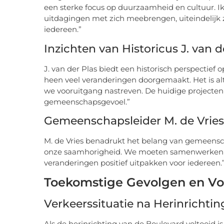
een sterke focus op duurzaamheid en cultuur. I
uitdagingen met zich meebrengen, uiteindelijk 
iedereen.”
Inzichten van Historicus J. van d
J. van der Plas biedt een historisch perspectief
heen veel veranderingen doorgemaakt. Het is alt
we vooruitgang nastreven. De huidige projecten
gemeenschapsgevoel.”
Gemeenschapsleider M. de Vries
M. de Vries benadrukt het belang van gemeenscha
onze saamhorigheid. We moeten samenwerken en
veranderingen positief uitpakken voor iedereen.
Toekomstige Gevolgen en Vo
Verkeerssituatie na Herinrichtin
Als de herinrichting van de Boulevard voltooid is,